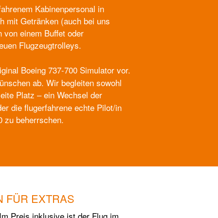
rfahrenem Kabinenpersonal in
ch mit Getränken (auch bei uns
en von einem Buffet oder
euen Flugzeugtrolleys.
iginal Boeing 737-700 Simulator vor.
Wünschen ab. Wir begleiten sowohl
eite Platz – ein Wechsel der
er die flugerfahrene echte Pilot/in
00 zu beherrschen.
N FÜR EXTRAS
m Preis inklusive ist der Flug im