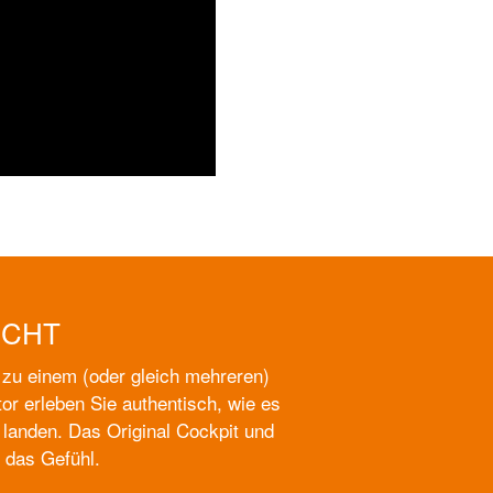
ICHT
 zu einem (oder gleich mehreren)
or erleben Sie authentisch, wie es
u landen. Das Original Cockpit und
n das Gefühl.