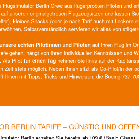
e Flugsimulator Berlin Crew aus flugerprobten Piloten und e
auf unseren originalgetreuen Flugzeugsitzen und lassen Si
effer), kleinen Snacks (oder je nach Tarif auch mit Leckerei
wöhnen. Selbstverständlich servieren wir alles von stilgetr
auf Ihren Flug im Or
unsere echten Pilotinnen und Piloten
Tiefe gehen, hängt von Ihren individuellen Kenntnissen und 
. Als Pilot
nehmen Sie links auf der Kapitänss
für einen Tag
n Zeit stets möglich. Neben Ihnen sitzt als Co-Pilot/in der od
lft Ihnen mit Tipps, Tricks und Hinweisen, die Boeing 737-7
OR BERLIN TARIFE – GÜNSTIG UND OFFE
mulator Berlin erhalten Sie bereits ab 109 € (Basic Class). I