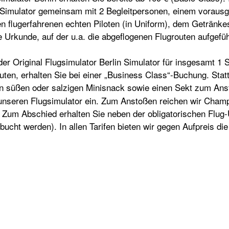
 Simulator gemeinsam mit 2 Begleitpersonen, einem vorausg
en flugerfahrenen echten Piloten (in Uniform), dem Geträn
e Urkunde, auf der u.a. die abgeflogenen Flugrouten aufgefüh
er Original Flugsimulator Berlin Simulator für insgesamt 1
uten, erhalten Sie bei einer „Business Class“-Buchung. Stat
nen süßen oder salzigen Minisnack sowie einen Sekt zum An
 unseren Flugsimulator ein. Zum Anstoßen reichen wir Cham
 Zum Abschied erhalten Sie neben der obligatorischen Flug
bucht werden). In allen Tarifen bieten wir gegen Aufpreis di