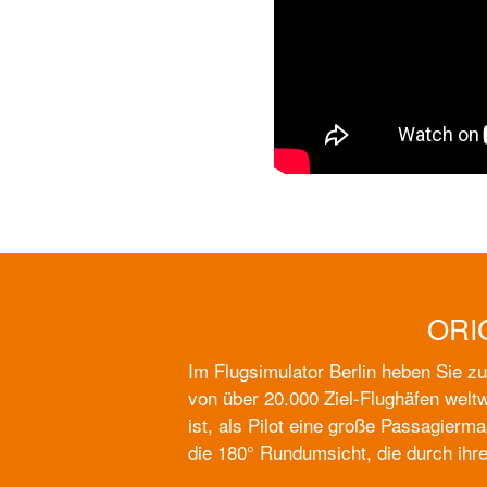
ORI
Im Flugsimulator Berlin heben Sie z
von über 20.000 Ziel-Flughäfen weltw
ist, als Pilot eine große Passagierm
die 180° Rundumsicht, die durch ihre