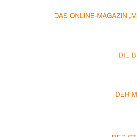
DAS ONLINE-MAGAZIN „
DIE 
DER M
DER ST