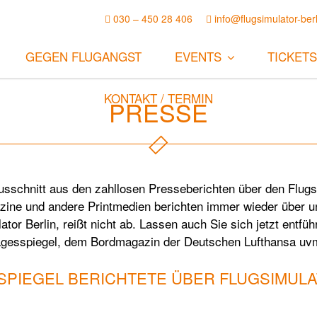
030 – 450 28 406
info@flugsimulator-berl
GEGEN FLUGANGST
EVENTS
TICKETS
KONTAKT / TERMIN
PRESSE
usschnitt aus den zahllosen Presseberichten über den Flugs
ine und andere Printmedien berichten immer wieder über un
or Berlin, reißt nicht ab. Lassen auch Sie sich jetzt entfü
 Tagesspiegel, dem Bordmagazin der Deutschen Lufthansa uv
SPIEGEL BERICHTETE ÜBER FLUGSIMULA