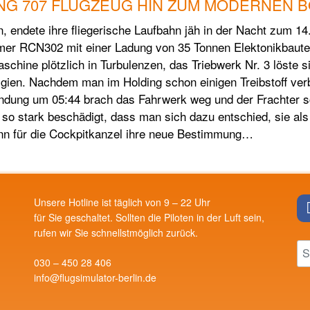
NG 707 FLUGZEUG HIN ZUM MODERNEN BO
, endete ihre fliegerische Laufbahn jäh in der Nacht zum 14
er RCN302 mit einer Ladung von 35 Tonnen Elektonikbautei
schine plötzlich in Turbulenzen, das Triebwerk Nr. 3 löste 
en. Nachdem man im Holding schon einigen Treibstoff verbr
landung um 05:44 brach das Fahrwerk weg und der Frachter 
so stark beschädigt, dass man sich dazu entschied, sie als 
ann für die Cockpitkanzel ihre neue Bestimmung…
Unsere Hotline ist täglich von 9 – 22 Uhr
für Sie geschaltet. Sollten die Piloten in der Luft sein,
rufen wir Sie schnellstmöglich zurück.
030 – 450 28 406
info@flugsimulator-berlin.de