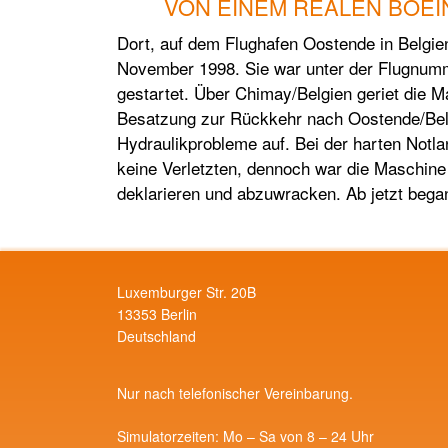
VON EINEM REALEN BOEI
Dort, auf dem Flughafen Oostende in Belgien
November 1998. Sie war unter der Flugnumm
gestartet. Über Chimay/Belgien geriet die Ma
Besatzung zur Rückkehr nach Oostende/Belgi
Hydraulikprobleme auf. Bei der harten Not
keine Verletzten, dennoch war die Maschine 
deklarieren und abzuwracken. Ab jetzt beg
Luxemburger Str. 20B
13353 Berlin
Deutschland
Nur nach telefonischer Vereinbarung.
Simulatorzeiten: Mo – Sa von 8 – 24 Uhr